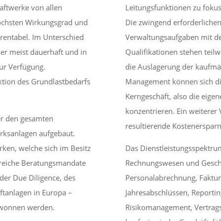
aftwerke von allen
Leitungsfunktionen zu fokus
öchsten Wirkungsgrad und
Die zwingend erforderliche
 rentabel. Im Unterschied
Verwaltungsaufgaben mit den
er meist dauerhaft und in
Qualifikationen stehen teil
ur Verfügung.
die Auslagerung der kaufm
ktion des Grundlastbedarfs
Management können sich di
Kerngeschäft, also die eigen
konzentrieren. Ein weiterer V
er den gesamten
resultierende Kostenersparn
rksanlagen aufgebaut.
ken, welche sich im Besitz
Das Dienstleistungsspektr
lreiche Beratungsmandate
Rechnungswesen und Geschä
der Due Diligence, des
Personalabrechnung, Faktu
ftanlagen in Europa –
Jahresabschlüssen, Reporti
gewonnen werden.
Risikomanagement, Vertrag